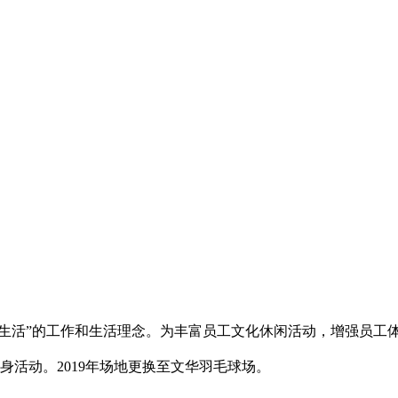
乐生活”的工作和生活理念。为丰富员工文化休闲活动，增强员工体
身活动。2019年场地更换至文华羽毛球场。