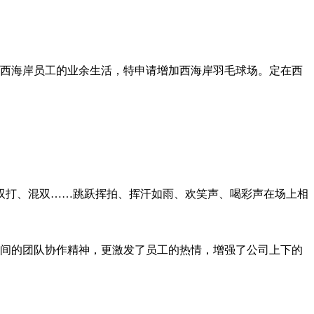
富西海岸员工的业余生活，特申请增加西海岸羽毛球场。定在西
双打、混双……跳跃挥拍、挥汗如雨、欢笑声、喝彩声在场上相
之间的团队协作精神，更激发了员工的热情，增强了公司上下的