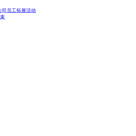
产公司员工拓展活动
结束