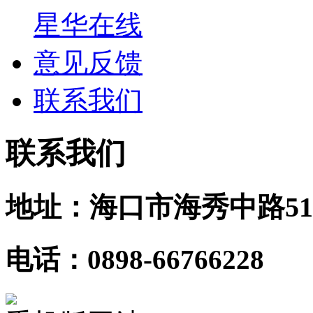
星华在线
意见反馈
联系我们
联系我们
地址：海口市海秀中路51
电话：0898-66766228