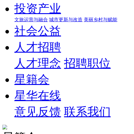
投资产业
文旅运营与融合
城市更新与改造
美丽乡村与赋能
社会公益
人才招聘
人才理念
招聘职位
星籍会
星华在线
意见反馈
联系我们