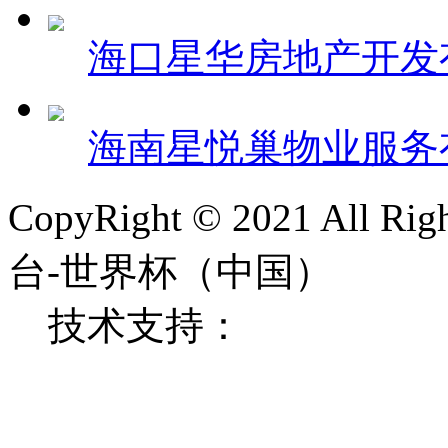
海口星华房地产开发
海南星悦巢物业服务
CopyRight © 2021 All
台-世界杯（中国）
技术支持：