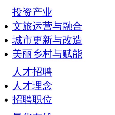
投资产业
文旅运营与融合
城市更新与改造
美丽乡村与赋能
人才招聘
人才理念
招聘职位