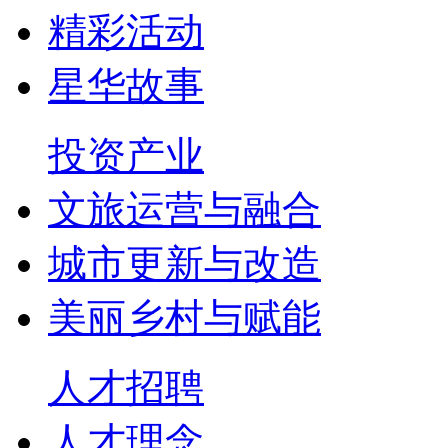
精彩活动
星华故事
投资产业
文旅运营与融合
城市更新与改造
美丽乡村与赋能
人才招聘
人才理念