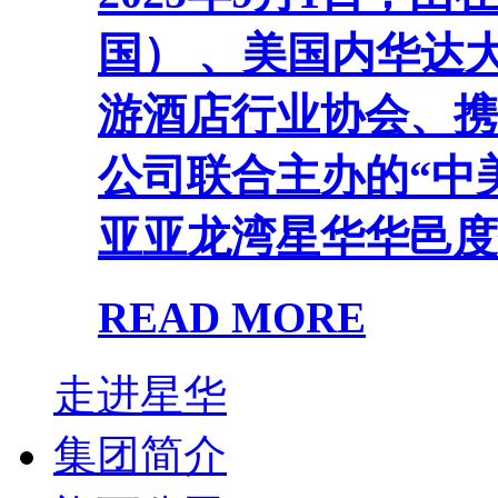
国） 、美国内华达
游酒店行业协会、携
公司联合主办的“中
亚亚龙湾星华华邑度假
READ MORE
走进星华
集团简介