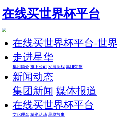
在线买世界杯平台
在线买世界杯平台-世
走进星华
集团简介
旗下公司
发展历程
集团荣誉
新闻动态
集团新闻
媒体报道
在线买世界杯平台
文化理念
精彩活动
星华故事