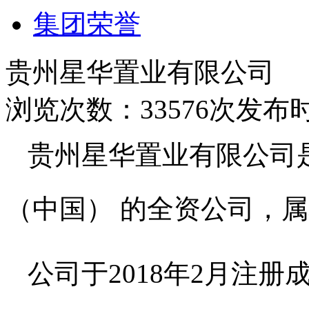
集团荣誉
贵州星华置业有限公司
浏览次数：33576次
发布时间
贵州星华置业有限公司
（中国） 的全资公司，
公司于2018年2月注