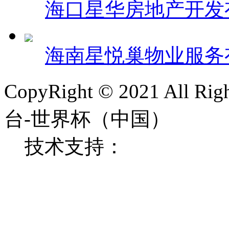
海口星华房地产开发
海南星悦巢物业服务
CopyRight © 2021 All
台-世界杯（中国）
技术支持：