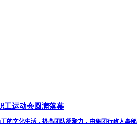
届职工运动会圆满落幕
富员工的文化生活，提高团队凝聚力，由集团行政人事部