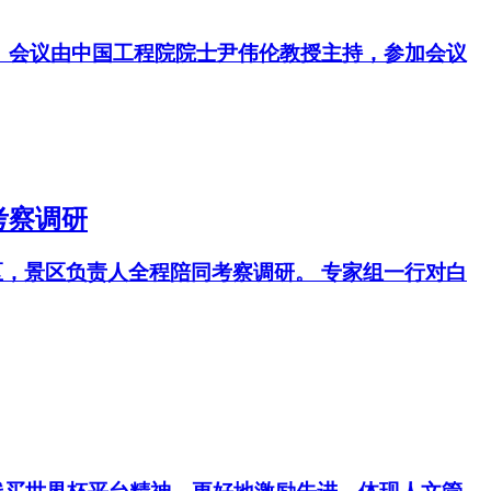
。 会议由中国工程院院士尹伟伦教授主持，参加会议
考察调研
区，景区负责人全程陪同考察调研。 专家组一行对白