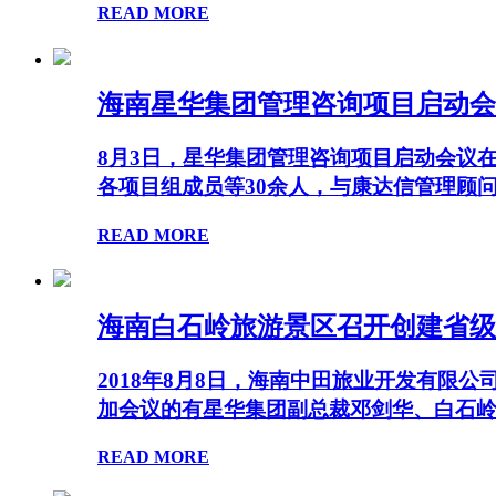
READ MORE
海南星华集团管理咨询项目启动会
8月3日，星华集团管理咨询项目启动会议
各项目组成员等30余人，与康达信管理顾问
READ MORE
海南白石岭旅游景区召开创建省级
2018年8月8日，海南中田旅业开发有
加会议的有星华集团副总裁邓剑华、白石岭旅
READ MORE