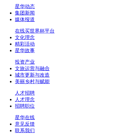
星华动态
集团新闻
媒体报道
在线买世界杯平台
文化理念
精彩活动
星华故事
投资产业
文旅运营与融合
城市更新与改造
美丽乡村与赋能
人才招聘
人才理念
招聘职位
星华在线
意见反馈
联系我们