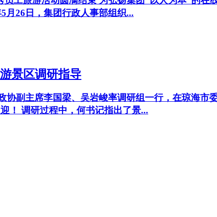
度优秀员工旅游活动圆满结束 为弘扬集团“以人为本”
月26日，集团行政人事部组织...
旅游景区调研指导
万春、政协副主席李国梁、吴岩峻率调研组一行，在琼海
！ 调研过程中，何书记指出了景...