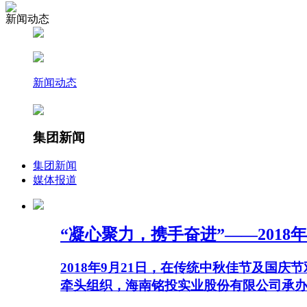
新闻动态
新闻动态
集团新闻
集团新闻
媒体报道
“凝心聚力，携手奋进”——201
2018年9月21日，在传统中秋佳节及
牵头组织，海南铭投实业股份有限公司承办的