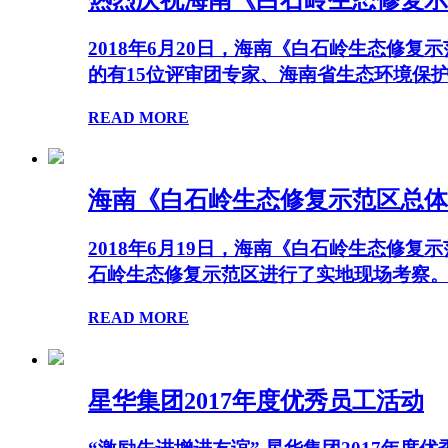
2018年6月20日，海南《白石岭生态修
的有15位评审团专家、海南省生态环境保护
READ MORE
海南《白石岭生态修复示范区总体
2018年6月19日，海南《白石岭生态修
石岭生态修复示范区进行了实地现场考察。景
READ MORE
星华集团2017年度优秀员工活动