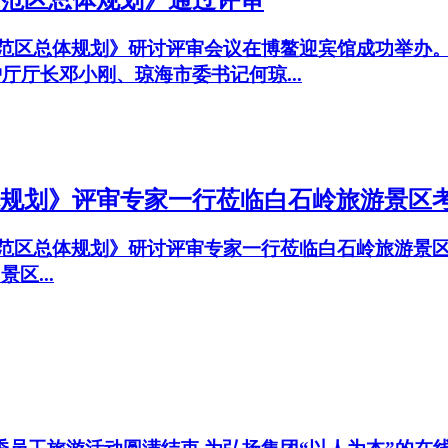
复示范区总体规划》研讨评审会议在博鳌迎宾馆成功举办
厅厅长邓小刚、琼海市委书记何琼...
规划》评审专家一行莅临白石岭旅游景区
复示范区总体规划》研讨评审专家一行莅临白石岭旅游景
区...