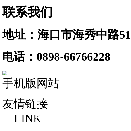
联系我们
地址：海口市海秀中路51
电话：0898-66766228
手机版网站
友情链接
LINK