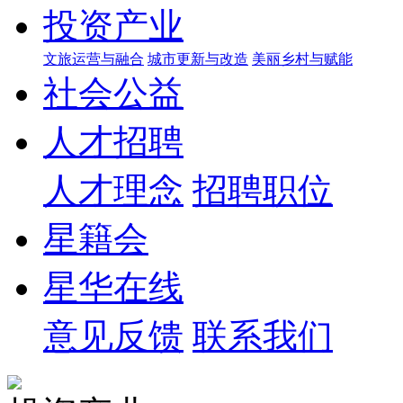
投资产业
文旅运营与融合
城市更新与改造
美丽乡村与赋能
社会公益
人才招聘
人才理念
招聘职位
星籍会
星华在线
意见反馈
联系我们