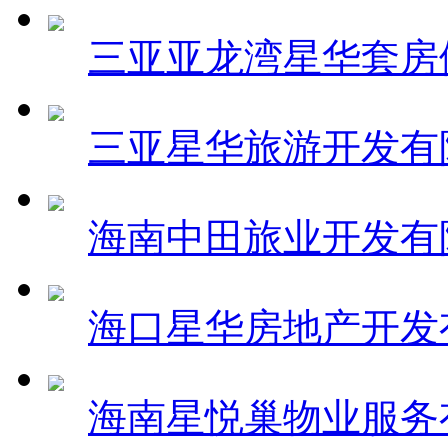
三亚亚龙湾星华套房
三亚星华旅游开发有
海南中田旅业开发有
海口星华房地产开发
海南星悦巢物业服务