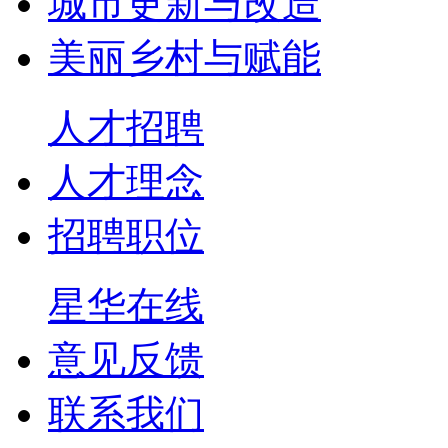
城市更新与改造
美丽乡村与赋能
人才招聘
人才理念
招聘职位
星华在线
意见反馈
联系我们