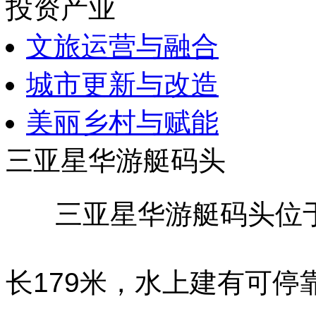
投资产业
文旅运营与融合
城市更新与改造
美丽乡村与赋能
三亚星华游艇码头
三亚星华游艇码头
位
长
179
米，水上建有可停