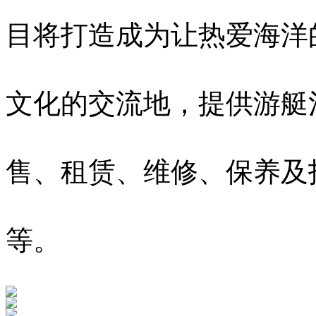
目将打造成为让热爱海洋
文化的交流地，提供游艇
售、租赁、维修、保养及
等。