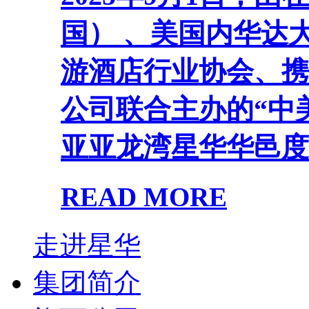
国） 、美国内华达
游酒店行业协会、携
公司联合主办的“中
亚亚龙湾星华华邑度假
READ MORE
走进星华
集团简介