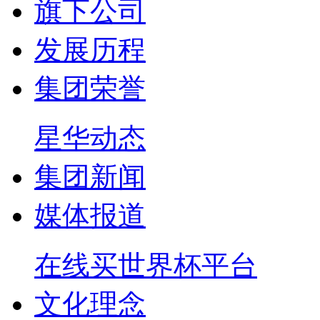
旗下公司
发展历程
集团荣誉
星华动态
集团新闻
媒体报道
在线买世界杯平台
文化理念