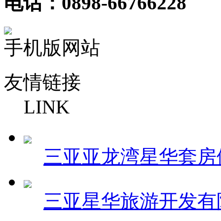
电话：0898-66766228
手机版网站
友情链接
LINK
三亚亚龙湾星华套房
三亚星华旅游开发有