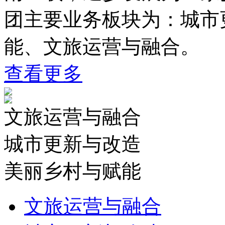
团主要业务板块为：城市
能、文旅运营与融合。
查看更多
文旅运营与融合
城市更新与改造
美丽乡村与赋能
文旅运营与融合