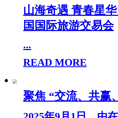
山海奇遇 青春星华 |
国国际旅游交易会
...
READ MORE
聚焦 “交流、共赢
2025年9月1日，