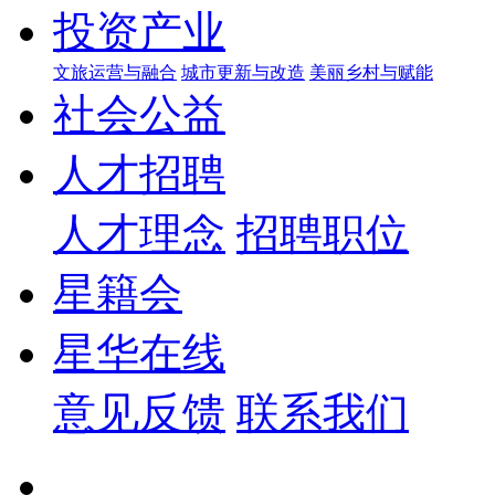
投资产业
文旅运营与融合
城市更新与改造
美丽乡村与赋能
社会公益
人才招聘
人才理念
招聘职位
星籍会
星华在线
意见反馈
联系我们