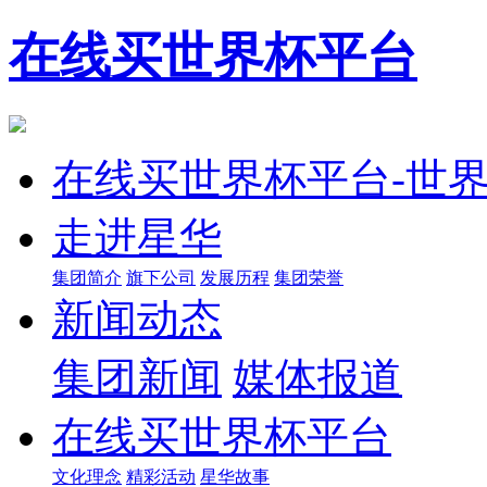
在线买世界杯平台
在线买世界杯平台-世
走进星华
集团简介
旗下公司
发展历程
集团荣誉
新闻动态
集团新闻
媒体报道
在线买世界杯平台
文化理念
精彩活动
星华故事